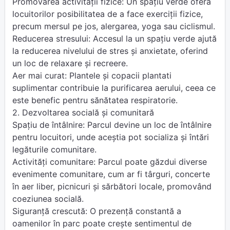
Promovarea activității fizice: Un spațiu verde oferă
locuitorilor posibilitatea de a face exerciții fizice,
precum mersul pe jos, alergarea, yoga sau ciclismul.
Reducerea stresului: Accesul la un spațiu verde ajută
la reducerea nivelului de stres și anxietate, oferind
un loc de relaxare și recreere.
Aer mai curat: Plantele și copacii plantati
suplimentar contribuie la purificarea aerului, ceea ce
este benefic pentru sănătatea respiratorie.
2. Dezvoltarea socială și comunitară
Spațiu de întâlnire: Parcul devine un loc de întâlnire
pentru locuitori, unde aceștia pot socializa și întări
legăturile comunitare.
Activități comunitare: Parcul poate găzdui diverse
evenimente comunitare, cum ar fi târguri, concerte
în aer liber, picnicuri și sărbători locale, promovând
coeziunea socială.
Siguranță crescută: O prezență constantă a
oamenilor în parc poate crește sentimentul de