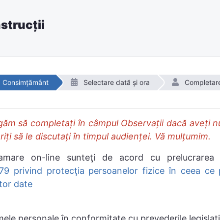
strucții
Consimțământ
Selectare dată și ora
Completar
ăm să completați în câmpul Observații dacă aveți nu
i să le discutați în timpul audienței. Vă mulțumim.
ramare on-line sunteţi de acord cu prelucrarea 
9 privind protecţia persoanelor fizice în ceea ce 
stor date
le personale în conformitate cu prevederile legislație