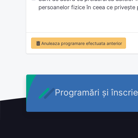
persoanelor fizice în ceea ce privește
Anuleaza programare efectuata anterior
Programări și înscrie