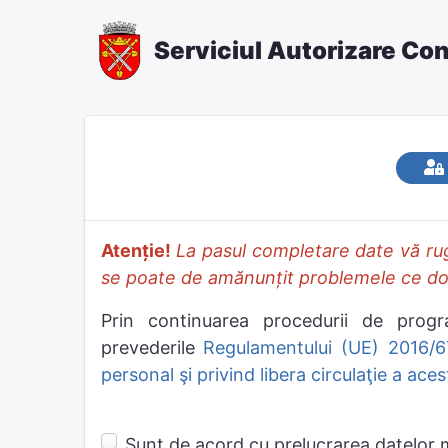
Serviciul Autorizare Con
Atenție!
La pasul completare date vă rug
se poate de amănunțit problemele ce doriț
Prin continuarea procedurii de prog
prevederile
Regulamentului (UE) 2016/67
personal şi privind libera circulaţie a ace
Sunt de acord cu prelucrarea datelor me