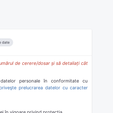
e date
mărul de cerere/dosar și să detaliați cât
datelor personale în conformitate cu
priveşte prelucrarea datelor cu caracter
i în vigoare privind protecția