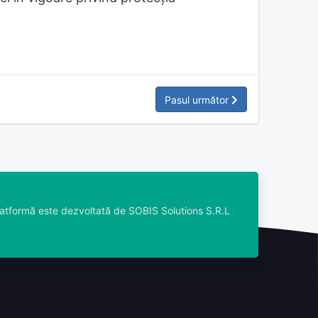
Pasul următor
atformă este dezvoltată de SOBIS Solutions S.R.L