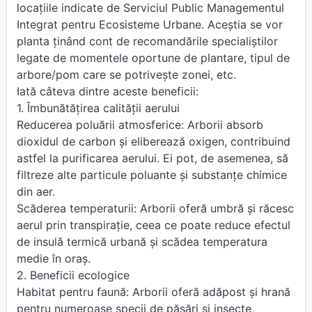
locațiile indicate de Serviciul Public Managementul
Integrat pentru Ecosisteme Urbane. Aceștia se vor
planta ținând cont de recomandările specialiștilor
legate de momentele oportune de plantare, tipul de
arbore/pom care se potrivește zonei, etc.
Iată câteva dintre aceste beneficii:
1. Îmbunătățirea calității aerului
Reducerea poluării atmosferice: Arborii absorb
dioxidul de carbon și eliberează oxigen, contribuind
astfel la purificarea aerului. Ei pot, de asemenea, să
filtreze alte particule poluante și substanțe chimice
din aer.
Scăderea temperaturii: Arborii oferă umbră și răcesc
aerul prin transpirație, ceea ce poate reduce efectul
de insulă termică urbană și scădea temperatura
medie în oraș.
2. Beneficii ecologice
Habitat pentru faună: Arborii oferă adăpost și hrană
pentru numeroase specii de păsări și insecte,