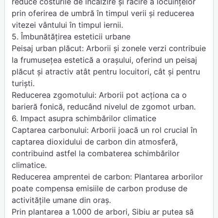
reduce costurile de încălzire și răcire a locuințelor
prin oferirea de umbră în timpul verii și reducerea
vitezei vântului în timpul iernii.
5. Îmbunătățirea esteticii urbane
Peisaj urban plăcut: Arborii și zonele verzi contribuie
la frumusețea estetică a orașului, oferind un peisaj
plăcut și atractiv atât pentru locuitori, cât și pentru
turiști.
Reducerea zgomotului: Arborii pot acționa ca o
barieră fonică, reducând nivelul de zgomot urban.
6. Impact asupra schimbărilor climatice
Captarea carbonului: Arborii joacă un rol crucial în
captarea dioxidului de carbon din atmosferă,
contribuind astfel la combaterea schimbărilor
climatice.
Reducerea amprentei de carbon: Plantarea arborilor
poate compensa emisiile de carbon produse de
activitățile umane din oraș.
Prin plantarea a 1.000 de arbori, Sibiu ar putea să